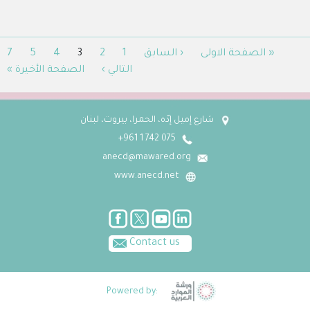
« الصفحة الاولى
‹ السابق
1
2
3
4
5
7
التالي ›
الصفحة الأخيرة »
شارع إميل إدّه، الحمرا، بيروت، لبنان
075 742 1 961+
anecd@mawared.org
www.anecd.net
Contact us
Powered by: